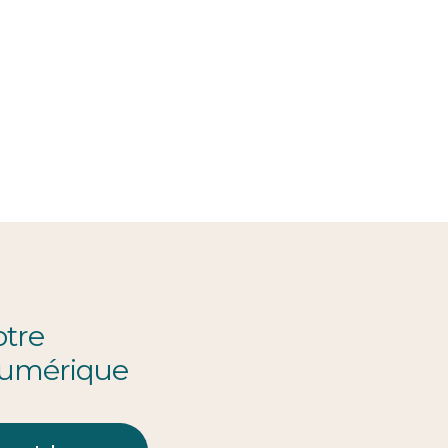
otre
numérique