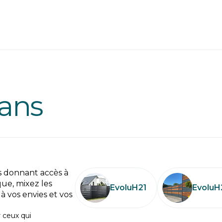
rans
s donnant accès à
que, mixez les
EvoluH21
EvoluH
à vos envies et vos
r ceux qui