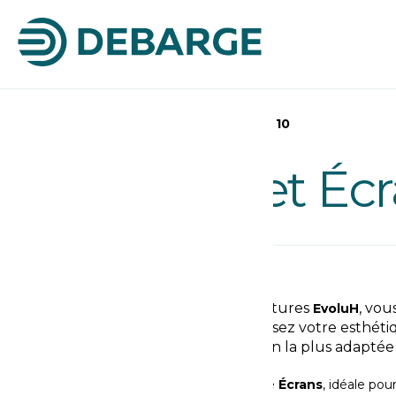
Accueil
>
Clôtures et Écrans
>
Page 10
Clôtures et Éc
Découvrez nos gammes de clôtures
, vou
EvoluH
de multiples possibilités. Choisissez votre esthéti
matériaux et trouvez la solution la plus adaptée 
besoins.
Découvrez également notre famille
Écrans
, idéale pou