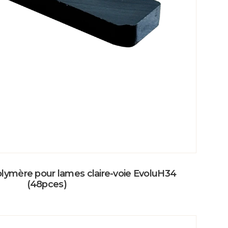
olymère pour lames claire-voie EvoluH34
(48pces)