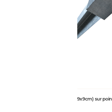
Pied de poteau (7x7cm & 9x9cm) sur point