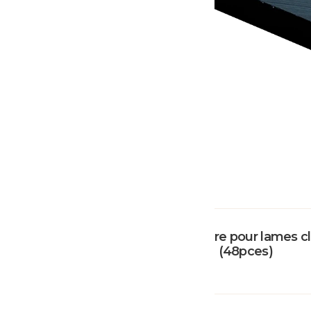
Sachet de cales polymère pour lames cl
(48pces)