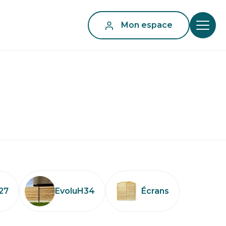
Mon espace
27
EvoluH34
Écrans