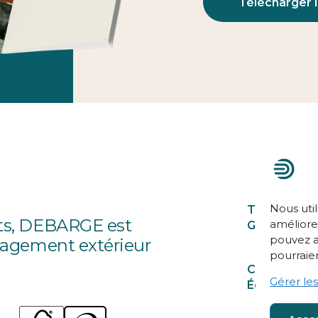
Télécharger 
Nous util
Traverses e
its, DEBARGE est
améliorer
Ganivelles
pouvez a
nagement extérieur
pourraien
Clôtures et
Gérer les
Écrans