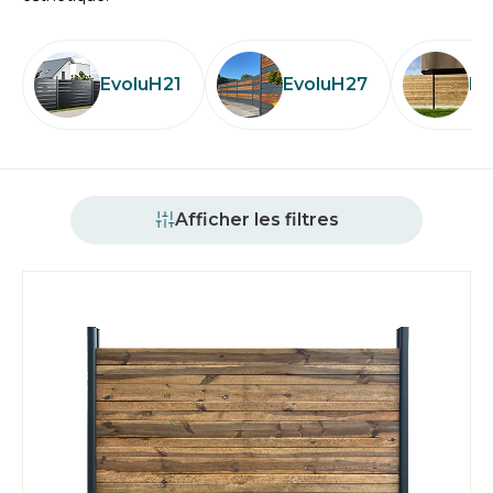
EvoluH21
EvoluH27
Ev
Afficher les filtres