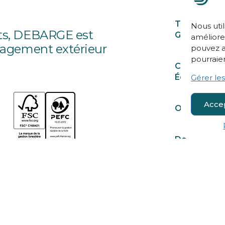
Traverses e
Nous util
its, DEBARGE est
Ganivelles
améliorer
nagement extérieur
pouvez a
pourraien
Clôtures et
Écrans
Gérer les
Acce
Occultation
Décoration
& Mobilier
Bois Ronds 
Clôture
Ranch