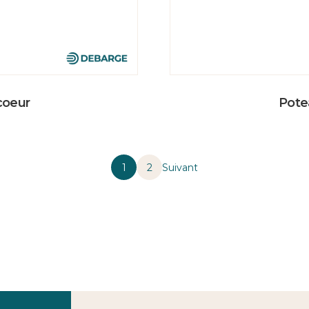
coeur
Pote
1
2