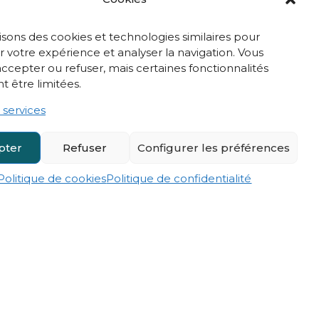
t
Qui sommes-nous ?
isons des cookies et technologies similaires pour
 votre expérience et analyser la navigation. Vous
ccepter ou refuser, mais certaines fonctionnalités
Actualités
t être limitées.
 services
Estimer un projet
pter
Refuser
Configurer les préférences
s
Mon compte
Politique de cookies
Politique de confidentialité
s
Nous contacter
&