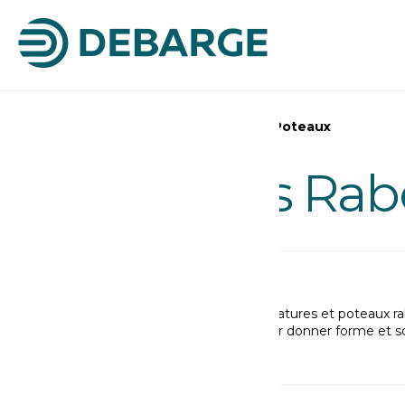
Accueil
>
Ossatures Rabotées & Poteaux
Ossatures Rab
Structurez vos projets avec nos ossatures et poteaux ra
fiables et esthétiques, conçues pour donner forme et so
aménagements.