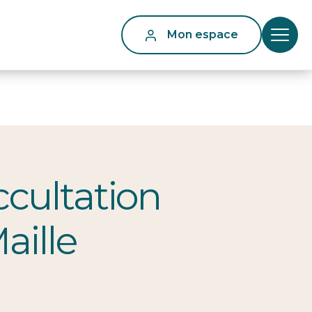
Mon espace
ccultation
ille