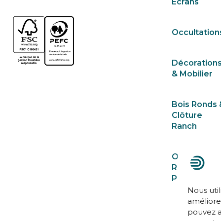
Écrans
Occultation
Décoration
& Mobilier
Bois Ronds 
Clôture
Ranch
Ossatures
Rabotées &
Poteaux
Nous util
améliorer
pouvez a