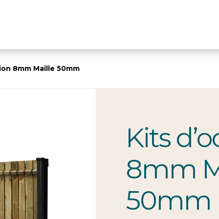
ation 8mm Maille 50mm
Kits d’o
8mm Ma
50mm