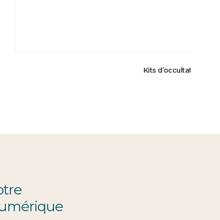
Kits d’occultation 22
otre
numérique